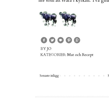
lite som att svära i kyrkan. Två gnu
BY
JO
KATEGORIER:
Mat och Recept
Senaste inlägg
S