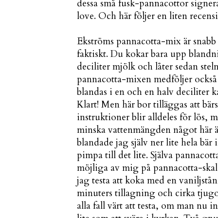
dessa små fusk-pannacottor signe
love. Och här följer en liten recen
Ekströms pannacotta-mix är snabb o
faktiskt. Du kokar bara upp blandni
deciliter mjölk och låter sedan stel
pannacotta-mixen medföljer också en
blandas i en och en halv deciliter k
Klart! Men här bor tilläggas att bär
instruktioner blir alldeles för lös, 
minska vattenmängden något här 
blandade jag själv ner lite hela bär 
pimpa till det lite. Själva pannaco
möjliga av mig på pannacotta-skala
jag testa att koka med en vaniljstå
minuters tillagning och cirka tjugo
alla fall värt att testa, om man nu 