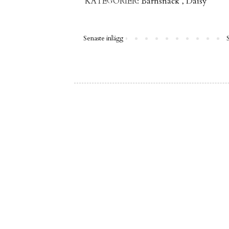
KATEGORIER:
Barnsnack
,
Daisy
Senaste inlägg
S