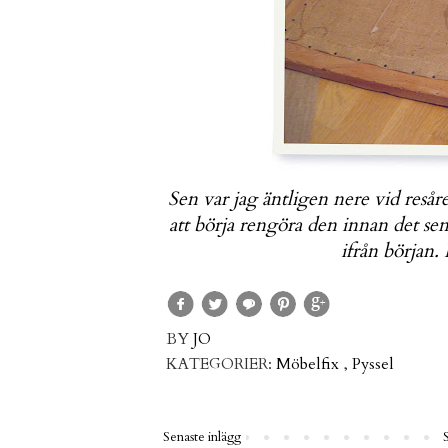
Sen var jag äntligen nere vid resår
att börja rengöra den innan det sen
ifrån början.
BY
JO
KATEGORIER:
Möbelfix
,
Pyssel
Senaste inlägg
S