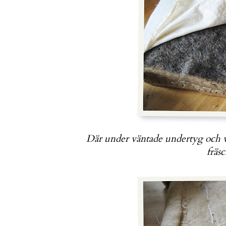
Där under väntade undertyg och vad
fräs