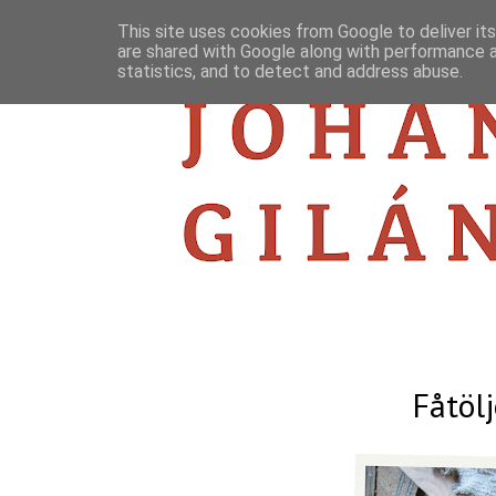
This site uses cookies from Google to deliver its
are shared with Google along with performance a
statistics, and to detect and address abuse.
Fåtölj