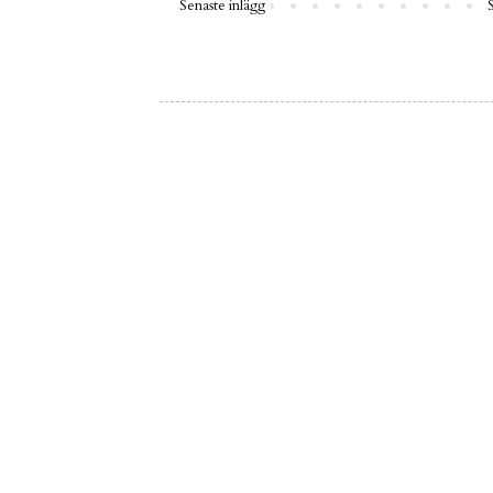
Senaste inlägg
S