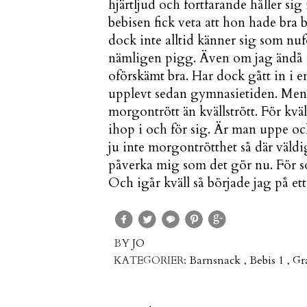
hjärtljud och fortfarande håller si
bebisen fick veta att hon hade bra
dock inte alltid känner sig som nu
nämligen pigg. Även om jag ändå f
oförskämt bra. Har dock gått in i e
upplevt sedan gymnasietiden. Men p
morgontrött än kvällstrött. För kväl
ihop i och för sig. Är man uppe och
ju inte morgontrötthet så där väldi
påverka mig som det gör nu. För so
Och igår kväll så började jag på ett 
BY
JO
KATEGORIER:
Barnsnack
,
Bebis 1
,
Gr