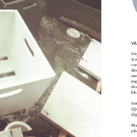
V
Hej
är 
var
dri
sam
ins
des
kik
Ins
@jo
@gr
Mai
joh