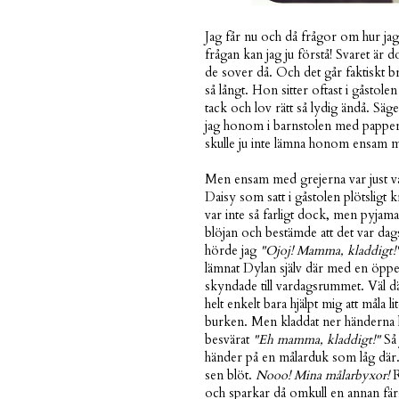
Jag får nu och då frågor om hur ja
frågan kan jag ju förstå! Svaret är d
de sover då. Och det går faktiskt b
så långt. Hon sitter oftast i gåstole
tack och lov rätt så lydig ändå. Säg
jag honom i barnstolen med papper o
skulle ju inte lämna honom ensam med
Men ensam med grejerna var just vad
Daisy som satt i gåstolen plötsligt 
var inte så farligt dock, men pyjamas
blöjan och bestämde att det var dag
hörde jag
"Ojoj! Mamma, kladdigt!
lämnat Dylan själv där med en öppe
skyndade till vardagsrummet. Väl dä
helt enkelt bara hjälpt mig att måla l
burken. Men kladdat ner händerna li
besvärat
"Eh mamma, kladdigt!"
Så 
händer på en målarduk som låg där. D
sen blöt.
Nooo! Mina målarbyxor!
R
och sparkar då omkull en annan fär