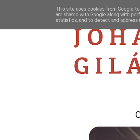
This site uses cookies from Google to 
are shared with Google along with per
statistics, and to detect and address 
O