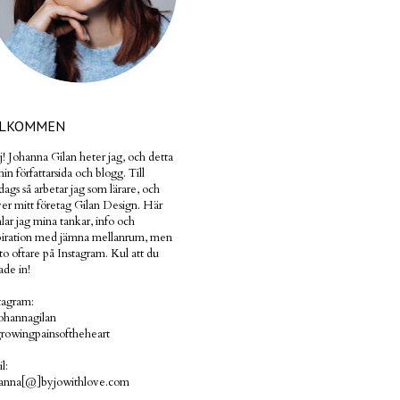
ÄLKOMMEN
! Johanna Gilan heter jag, och detta
min författarsida och blogg. Till
dags så arbetar jag som lärare, och
ver mitt företag Gilan Design. Här
lar jag mina tankar, info och
piration med jämna mellanrum, men
to oftare på Instagram. Kul att du
ade in!
tagram:
hannagilan
owingpainsoftheheart
l:
anna[@]byjowithlove.com