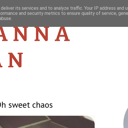
deliver its services and to analyze traffic. Your IP address and 
formance and security metrics to ensure quality of service, gen
abuse.
h sweet chaos