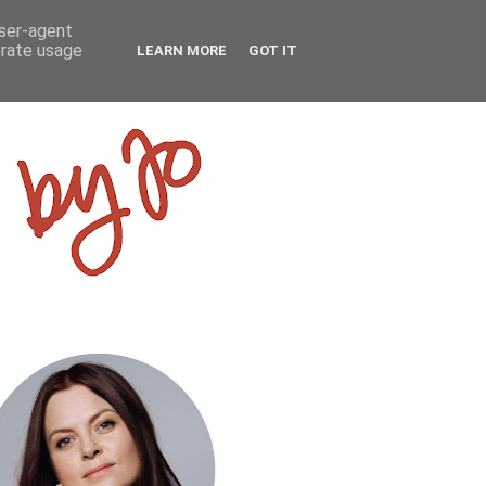
user-agent
erate usage
LEARN MORE
GOT IT