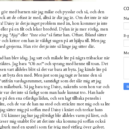
CO
g gör med barnen när jag målar och pysslar och så, och den
ock att de oftast är med, alltså är där jag är. Om det inte är när
Na
ra! Daisy är det ju inget problem med än, hon kommer ju inte
n eller på en filt och leker bredvid. Dylan är ju mer rörlig, men
er jag
"Ajaj"
eller
"Inte röra"
så fattar han. Oftast. Ibland sätter
E-
ch kritor om han är väldigt sugen på att hjälpa till. Men jag
 grejerna. Han rör det ju inte så länge jag sitter där.
Me
 han blev idag. Jag satt och målade lite på några träbackar när
kräktes. Jag bara
"Oh no!"
och sprang med henne till toan. Det
en vart alldeles blöt så det var bara att byta. Jag kände lite på
s att byta den med. Men just som jag tagit av henne den så
"
utifrån vardagsrummet, samtidigt som det slår mig att jag
n målarburk. Så jag bara tog Daisy, nakenfis som hon var och
r var det inte så farligt som man hade kunnat tro. Han hade
ite på den ena ofärdiga lådan, och sen lagt tillbaka penseln i
te, och de var de han nu stod och sträckte mot mig och sa lite
jag sätter mig på soffan med Daisy i knäet och torkar hans
å känner jag hur jag plötsligt blir alldeles varm på låret, och
eser mig snabbt för att det inte ska komma på soffan också
gburk med en spatel i som far iväg med vitfärg över golvet.