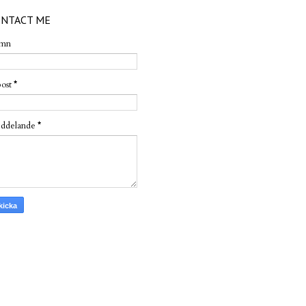
NTACT ME
mn
post
*
ddelande
*