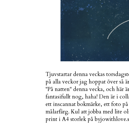
Tjuvstartar denna veckas torsdags
på alla veckor jag hoppat över så ä
"På natten" denna vecka, och här ä
fantasifullt nog, haha! Den är i co
ett inscannat bokmärke, ett foto på
målarfärg. Kul att jobba med lite o
print i A4 storlek på
byjowithlove.