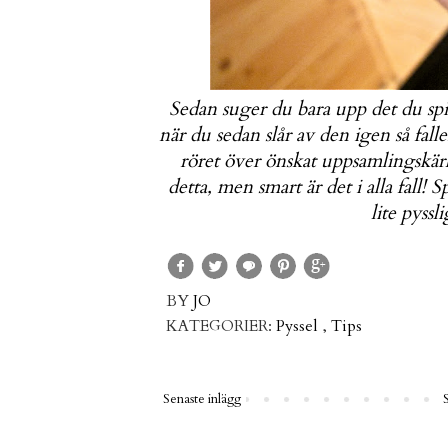
Sedan suger du bara upp det du spil
när du sedan slår av den igen så faller
röret över önskat uppsamlingskärl
detta, men smart är det i alla fall! 
lite pyssl
BY
JO
KATEGORIER:
Pyssel
,
Tips
Senaste inlägg
S