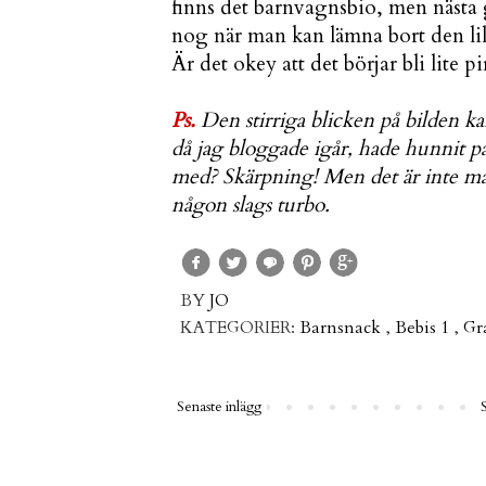
finns det barnvagnsbio, men nästa 
nog när man kan lämna bort den lill
Är det okey att det börjar bli lite pi
Ps.
Den stirriga blicken på bilden ka
då jag bloggade igår, hade hunnit pa
med? Skärpning!
Men det är inte man
någon slags turbo.
BY
JO
KATEGORIER:
Barnsnack
,
Bebis 1
,
Gr
Senaste inlägg
S